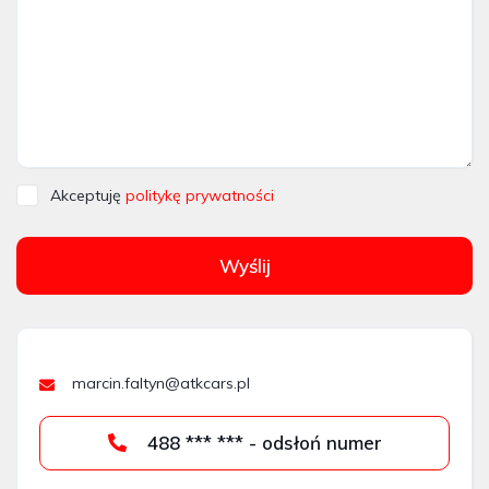
Akceptuję
politykę prywatności
Wyślij
marcin.faltyn@atkcars.pl
488 *** *** - odsłoń numer