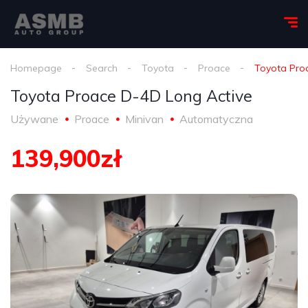
Homepage
Search
Toyota
Proace
Toyota Pro
Toyota Proace D-4D Long Active
Używane
Proace
Minivan
Automatyczna
139,900zł