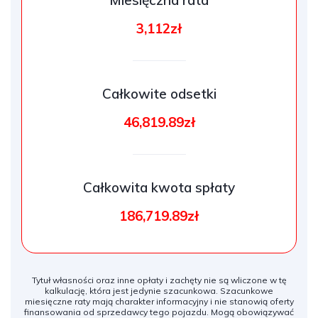
Miesięczna rata
3,112zł
Całkowite odsetki
46,819.89zł
Całkowita kwota spłaty
186,719.89zł
Tytuł własności oraz inne opłaty i zachęty nie są wliczone w tę
kalkulację, która jest jedynie szacunkowa. Szacunkowe
miesięczne raty mają charakter informacyjny i nie stanowią oferty
finansowania od sprzedawcy tego pojazdu. Mogą obowiązywać