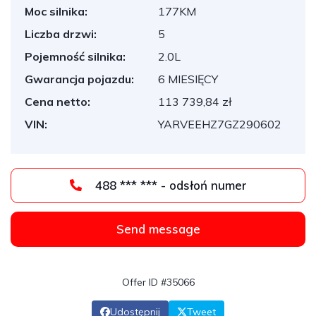
Moc silnika:
177KM
Liczba drzwi:
5
Pojemność silnika:
2.0L
Gwarancja pojazdu:
6 MIESIĘCY
Cena netto:
113 739,84 zł
VIN:
YARVEEHZ7GZ290602
488 *** *** - odsłoń numer
Send message
Offer ID #35066
Udostępnij
Tweet