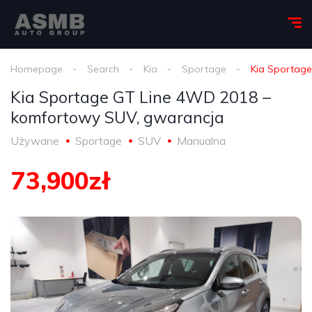
Homepage
Search
Kia
Sportage
Kia Sportag
Kia Sportage GT Line 4WD 2018 –
komfortowy SUV, gwarancja
Używane
Sportage
SUV
Manualna
73,900zł