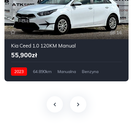
16
Kia Ceed 1.0 120KM Manual
55,900zł
2023
64.890km
Manualna
Benzyna
FWD przednia oś