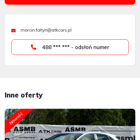
marcin.faltyn@atkcars.pl
488 *** *** - odsłoń numer
Inne oferty
Nowość