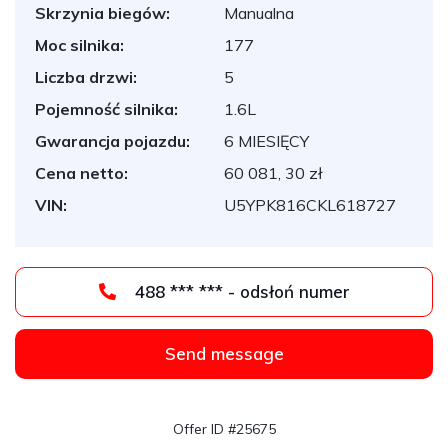
Skrzynia biegów:
Manualna
Moc silnika:
177
Liczba drzwi:
5
Pojemność silnika:
1.6L
Gwarancja pojazdu:
6 MIESIĘCY
Cena netto:
60 081, 30 zł
VIN:
U5YPK816CKL618727
488 *** *** - odsłoń numer
Send message
Offer ID #25675