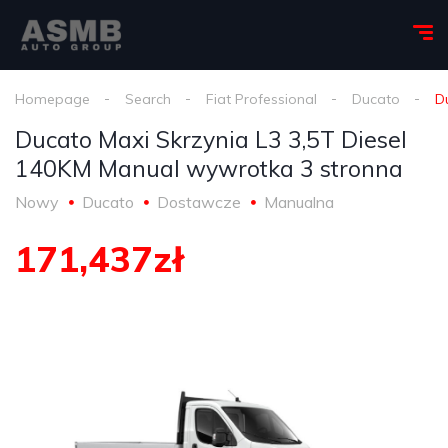
Homepage
Search
Fiat Professional
Ducato
D
Ducato Maxi Skrzynia L3 3,5T Diesel
140KM Manual wywrotka 3 stronna
Nowy
Ducato
Dostawcze
Manualna
171,437zł